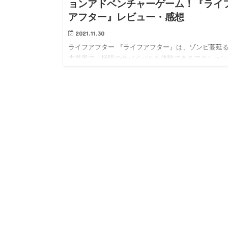
ョンアドベンチャーゲーム！『ライ
アフター』レビュー・感想
2021.11.30
ライフアフター 『ライフアフター』は、ゾンビ蔓延
末世界で、極限のサバイバルを体験できるアクション
ドベンチャーゲーム！ 木を伐採して拠点を作成した
狩猟を行い食物を調達したりとリアルなサバイバルを
験できるのが特徴…