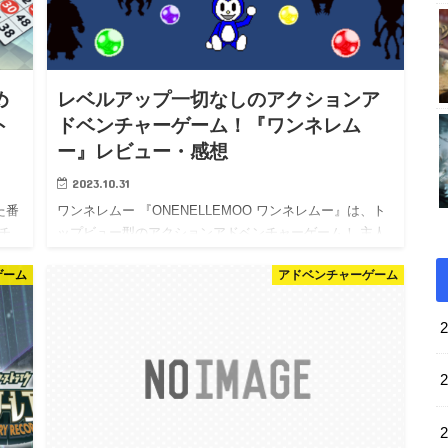
め
レベルアップ一切なしのアクションア
ト
ドベンチャーゲーム！『ワンネレム
ー』レビュー・感想
2023.10.31
た番
ワンネレムー 『ONENELLEMOO ワンネレムー』は、ト
チ
ップビュー型のアクションアドベンチャーゲーム！ 主人
遊べ
公の少年は、レベルアップも経験値の概念もありません
ゲーム
アドベンチャーゲーム
ナス
ので、ずっと弱いままです！ しかし、鋭い洞察とギミッ
クをひ…