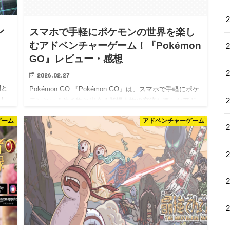
ン
スマホで手軽にポケモンの世界を楽し
むアドベンチャーゲーム！『Pokémon
GO』レビュー・感想
2026.02.27
間と
Pokémon GO 『Pokémon GO』は、スマホで手軽にポケ
！
モンという生き物と出会う登場人物の交流を楽しむアド
問
ベンチャーゲーム！ トレーナーになって自分の街でポケ
ゲーム
アドベンチャーゲーム
るモ
モンを見つけ出していき、成長を楽しむ、ポケモン好
き…