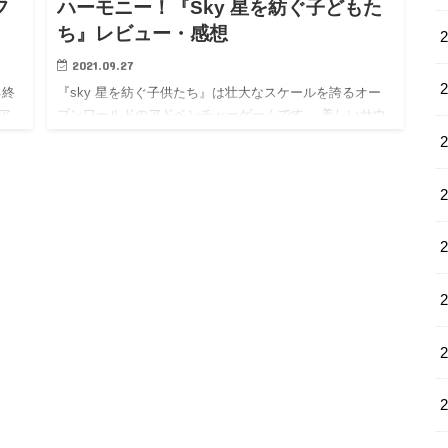
フ
ハーモニー！『Sky 星を紡ぐ子どもた
ち』レビュー・感想
2021.09.27
る終
『sky 星を紡ぐ子供たち』は壮大なスケールを誇るオー
ア
プンワールドのアドベンチャーゲームです。 美しいサウ
り、
ンドとグラフィックが特徴的なゲームで、ファンの間で
体
は「美しすぎるスマホゲーム」として人気を博していま
す。 そんな『…