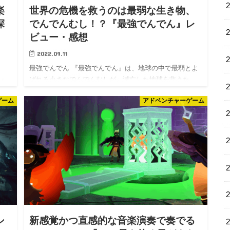
楽
世界の危機を救うのは最弱な生き物、
探
でんでんむし！？『最強でんでん』レ
ビュー・感想
2022.09.11
最強でんでん 『最強でんでん』は、地球の中で最弱とよ
ばれる小さなでんでんむしが、滅亡した地球を救うた
られ
め、タイムスリップして成長していくアドベンチャーゲ
秘
ゲーム
アドベンチャーゲーム
ーム！ クスっと笑えるカ面白いストーリーの展開、簡単
ベ
にルーレット形式で…
ー気
シ
新感覚かつ直感的な音楽演奏で奏でる