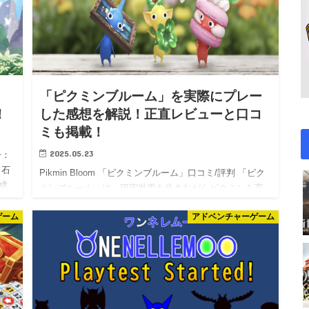
「ピクミンブルーム」を実際にプレー
！
した感想を解説！正直レビューと口コ
ミも掲載！
2025.05.23
ー：
：石
Pikmin Bloom 「ピクミンブルーム」口コミ/評判 「ピク
成
ミンブルーム」は、現実世界を歩きながらピクミンを育
てるという独自のゲームシステムが特徴のスマートフォ
ゲーム
アドベンチャーゲーム
ンアプリです。 口コミや評判を分析すると、日常の散歩
や…