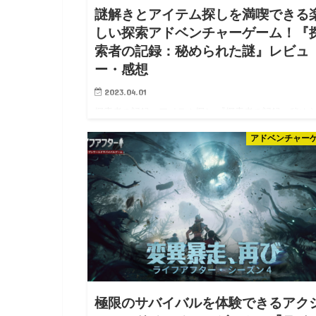
謎解きとアイテム探しを満喫できる
しい探索アドベンチャーゲーム！『
索者の記録：秘められた謎』レビュ
ー・感想
2023.04.01
探索者の記録：アイテム探し 『探索者の記録：秘め
た謎』は、決められたアイテムを見つけながら、謎に
アドベンチャー
めたミステリーストーリーを読み進められる探索アド
ンチャーゲーム！ どんどん解き明かされるミステリ
分が味わえますの…
極限のサバイバルを体験できるアク