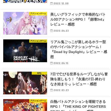
2022.12.08
アクションゲーム
美しいグラフィックで本格的なバト
ル3DアクションRPG！『崩壊3rd』
レビュー・感想
2022.06.23
アクションゲーム
リアル鬼ごっこが楽しめるホラー型
のサバイバルアクションゲーム！
『Dead by Daylight』レビュー・感
想
2022.06.15
RPG
7日で亡びる世界をループしながら冒
険を楽しもう！『永遠の7日-終わり
なき始まり-』レビュー・感想
2022.03.23
アクションゲーム
白熱バトルアクションを堪能できる
RPG！『THE KING OF FIGHTERS