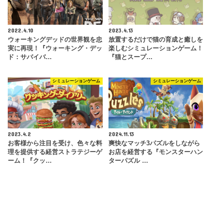
2022.4.10
2023.4.13
ウォーキングデッドの世界観を忠
放置するだけで猫の育成と癒しを
実に再現！『ウォーキング・デッ
楽しむシミュレーションゲーム！
ド：サバイバ…
『猫とスープ…
シミュレーションゲーム
シミュレーションゲーム
2023.4.2
2024.11.13
お客様から注目を受け、色々な料
爽快なマッチ3パズルをしながら
理を提供する経営ストラテジーゲ
お店を経営する『モンスターハン
ーム！『クッ…
ターパズル …