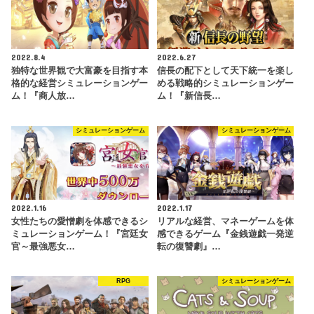
2022.8.4
2022.6.27
独特な世界観で大富豪を目指す本
信長の配下として天下統一を楽し
格的な経営シミュレーションゲー
める戦略的シミュレーションゲー
ム！『商人放…
ム！『新信長…
シミュレーションゲーム
シミュレーションゲーム
2022.1.16
2022.1.17
女性たちの愛憎劇を体感できるシ
リアルな経営、マネーゲームを体
ミュレーションゲーム！『宮廷女
感できるゲーム『金銭遊戯一発逆
官～最強悪女…
転の復讐劇』…
RPG
シミュレーションゲーム