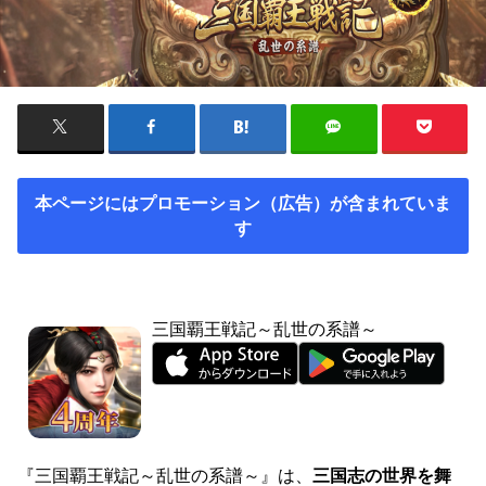
本ページにはプロモーション（広告）が含まれていま
す
三国覇王戦記～乱世の系譜～
『三国覇王戦記～乱世の系譜～』は、
三国志の世界を舞