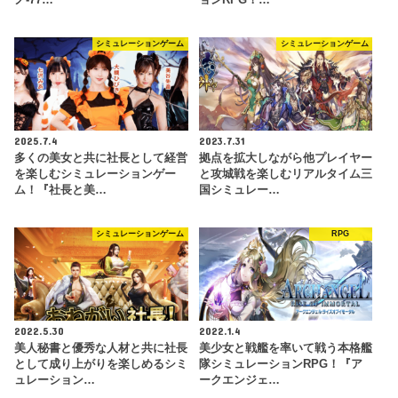
ノ-77…
ョンRPG！…
シミュレーションゲーム
シミュレーションゲーム
2025.7.4
2023.7.31
多くの美女と共に社長として経営
拠点を拡大しながら他プレイヤー
を楽しむシミュレーションゲー
と攻城戦を楽しむリアルタイム三
ム！『社長と美…
国シミュレー…
シミュレーションゲーム
RPG
2022.5.30
2022.1.4
美人秘書と優秀な人材と共に社長
美少女と戦艦を率いて戦う本格艦
として成り上がりを楽しめるシミ
隊シミュレーションRPG！『ア
ュレーション…
ークエンジェ…