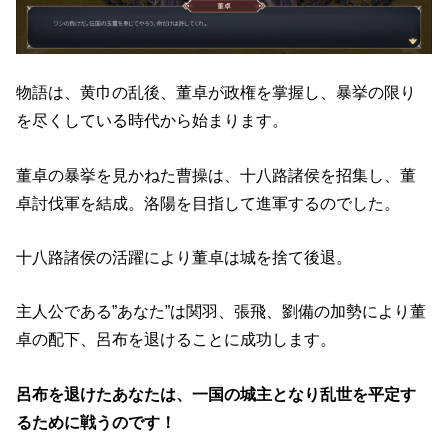
物語は、黄巾の乱後、董卓が政権を掌握し、暴挙の限り
を尽くしている時代から始まります。
董卓の暴挙を見かねた曹操は、十八路諸侯を招集し、董
卓討伐軍を結成。洛陽を目指して進軍するのでした。
十八路諸侯の活躍により董卓は城を捨て後退。
主人公である”あなた”は関羽、張飛、劉備の加勢により董
卓の配下、呂布を退けることに成功します。
呂布を退けたあなたは、一国の城主となり乱世を平定す
るために戦うのです！