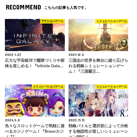
RECOMMEND
こちらの記事も人気です。
アクションゲーム
シミュレーションゲーム
2022.1.23
2021.12.5
広大な宇宙銀河で艦隊づくりや探
三国志の世界を舞台に繰り広げら
検を楽しめる！『Infinite Gala…
れる戦略シミュレーションゲー
ム！『三国覇王…
シミュレーションゲーム
シミュレーションゲーム
2024.5.8
2023.11.13
色々なスロットゲームで気軽に遊
戦略バトルと選択肢によって分岐
べるカジノゲーム！『Bravoカジ
する物語性が楽しいシミュレーシ