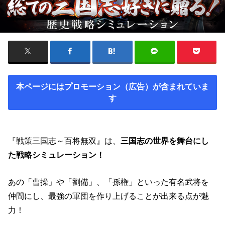
本ページにはプロモーション（広告）が含まれていま
す
『戦策三国志～百将無双』は、
三国志の世界を舞台にし
た戦略シミュレーション！
あの「曹操」や「劉備」、「孫権」といった有名武将を
仲間にし、最強の軍団を作り上げることが出来る点が魅
力！