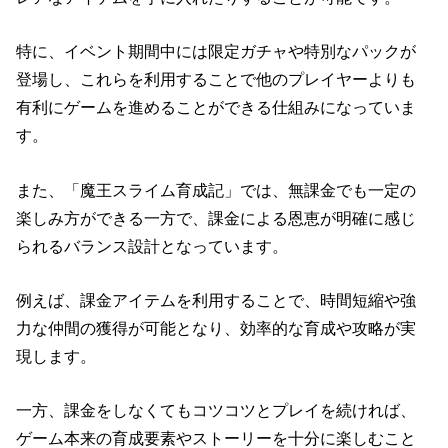
特に、イベント期間中には限定ガチャや特別なパックが
登場し、これらを利用することで他のプレイヤーよりも
有利にゲームを進めることができる仕組みになっていま
す。
また、「魔王スライム育成記」では、無課金でも一定の
楽しみ方ができる一方で、課金による恩恵が明確に感じ
られるバランス設計となっています。
例えば、課金アイテムを利用することで、時間短縮や強
力な仲間の獲得が可能となり、効率的な育成や攻略が実
現します。
一方、課金をしなくてもコツコツとプレイを続ければ、
ゲーム本来の育成要素やストーリーを十分に楽しむこと