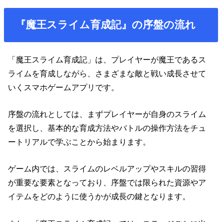
『魔王スライム育成記』の序盤の流れ
「魔王スライム育成記」は、プレイヤーが魔王であるス
ライムを育成しながら、さまざまな敵と戦い成長させて
いくスマホゲームアプリです。
序盤の流れとしては、まずプレイヤーが自身のスライム
を選択し、基本的な育成方法やバトルの操作方法をチュ
ートリアルで学ぶことから始まります。
ゲーム内では、スライムのレベルアップやスキルの習得
が重要な要素となっており、序盤では限られた資源やア
イテムをどのように使うかが成長の鍵となります。