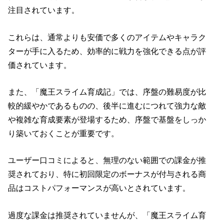
注目されています。
これらは、通常よりも安価で多くのアイテムやキャラク
ターが手に入るため、効率的に戦力を強化できる点が評
価されています。
また、「魔王スライム育成記」では、序盤の難易度が比
較的緩やかであるものの、後半に進むにつれて強力な敵
や複雑な育成要素が登場するため、序盤で基盤をしっか
り築いておくことが重要です。
ユーザー口コミによると、無理のない範囲での課金が推
奨されており、特に初回限定のボーナスが付与される商
品はコストパフォーマンスが高いとされています。
過度な課金は推奨されていませんが、「魔王スライム育