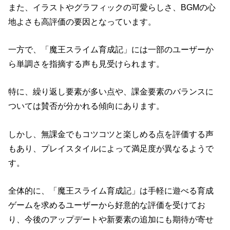
また、イラストやグラフィックの可愛らしさ、BGMの心
地よさも高評価の要因となっています。
一方で、「魔王スライム育成記」には一部のユーザーか
ら単調さを指摘する声も見受けられます。
特に、繰り返し要素が多い点や、課金要素のバランスに
ついては賛否が分かれる傾向にあります。
しかし、無課金でもコツコツと楽しめる点を評価する声
もあり、プレイスタイルによって満足度が異なるようで
す。
全体的に、「魔王スライム育成記」は手軽に遊べる育成
ゲームを求めるユーザーから好意的な評価を受けてお
り、今後のアップデートや新要素の追加にも期待が寄せ