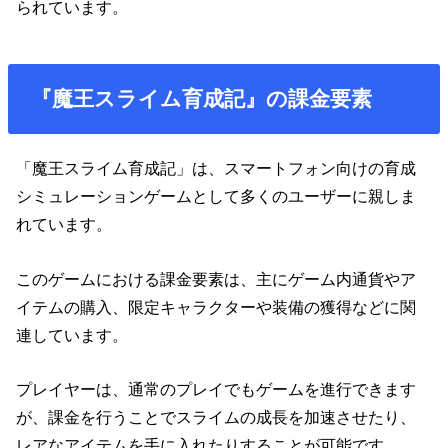
られています。
『魔王スライム育成記』の課金要素
「魔王スライム育成記」は、スマートフォン向けの育成
シミュレーションゲームとして多くのユーザーに親しま
れています。
このゲームにおける課金要素は、主にゲーム内通貨やア
イテムの購入、限定キャラクターや装備の獲得などに関
連しています。
プレイヤーは、通常のプレイでもゲームを進行できます
が、課金を行うことでスライムの成長を加速させたり、
レアなアイテムを手に入れたりすることが可能です。