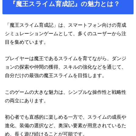
『魔王スライム育成記』の魅力とは？
「魔王スライム育成記」は、スマートフォン向けの育成
シミュレーションゲームとして、多くのユーザーから注
目を集めています。
プレイヤーは魔王であるスライムを育てながら、ダンジ
ョンの探索や仲間の獲得、スキルの強化などを通じて、
自分だけの最強の魔王スライムを目指します。
このゲームの大きな魅力は、シンプルな操作性と戦略性
の両立にあります。
初心者でも直感的に楽しめる一方で、スライムの成長や
進化、装備の選択など、奥深い要素が用意されているた
め、長く遊び続けることが可能です。