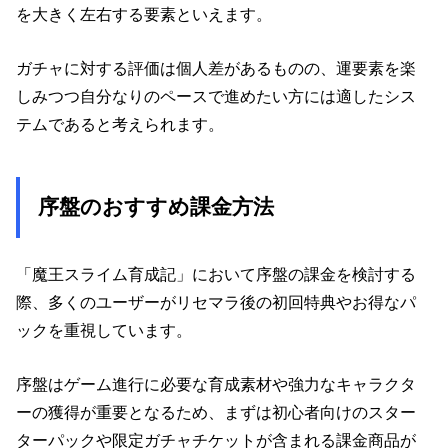
を大きく左右する要素といえます。
ガチャに対する評価は個人差があるものの、運要素を楽
しみつつ自分なりのペースで進めたい方には適したシス
テムであると考えられます。
序盤のおすすめ課金方法
「魔王スライム育成記」において序盤の課金を検討する
際、多くのユーザーがリセマラ後の初回特典やお得なパ
ックを重視しています。
序盤はゲーム進行に必要な育成素材や強力なキャラクタ
ーの獲得が重要となるため、まずは初心者向けのスター
ターパックや限定ガチャチケットが含まれる課金商品が