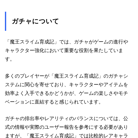
ガチャについて
「魔王スライム育成記」では、ガチャがゲームの進行や
キャラクター強化において重要な役割を果たしていま
す。
多くのプレイヤーが「魔王スライム育成記」のガチャシ
ステムに関心を寄せており、キャラクターやアイテムを
効率よく入手できるかどうかが、ゲームの楽しさやモチ
ベーションに直結すると感じられています。
ガチャの排出率やレアリティのバランスについては、公
式の情報や実際のユーザー報告を参考にする必要があり
ますが、「魔王スライム育成記」では比較的レアキャラ