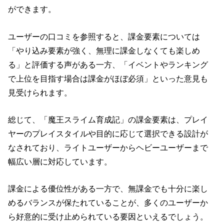
ができます。
ユーザーの口コミを参照すると、課金要素については
「やり込み要素が強く、無理に課金しなくても楽しめ
る」と評価する声がある一方、「イベントやランキング
で上位を目指す場合は課金がほぼ必須」といった意見も
見受けられます。
総じて、「魔王スライム育成記」の課金要素は、プレイ
ヤーのプレイスタイルや目的に応じて選択できる設計が
なされており、ライトユーザーからヘビーユーザーまで
幅広い層に対応しています。
課金による優位性がある一方で、無課金でも十分に楽し
めるバランスが保たれていることが、多くのユーザーか
ら好意的に受け止められている要因といえるでしょう。