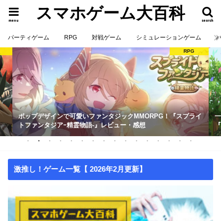
スマホゲーム大百科
menu
search
パーティゲーム
RPG
対戦ゲーム
シミュレーションゲーム
RPG
ポップデザインで可愛いファンタジックMMORPG！『スプライ
一
トファンタジアｰ精霊物語-』レビュー・感想
『
激推し！ゲーム一覧【 2026年2月更新】