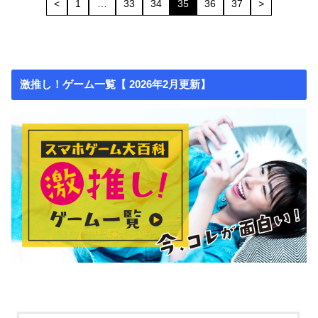
<
1
…
33
34
35
36
37
>
激推し！ゲーム一覧【 2026年2月更新】