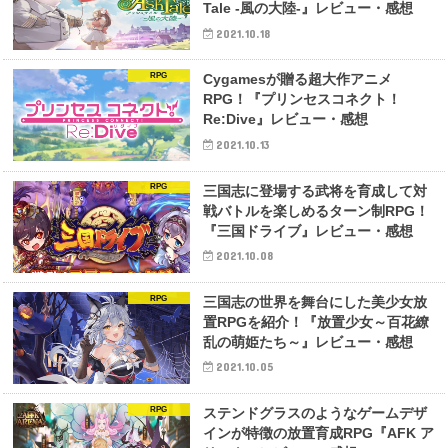
Tale -風の大陸-』レビュー・感想
2021.10.18
RPG
Cygamesが贈る超大作アニメ
RPG！『プリンセスコネクト！
Re:Dive』レビュー・感想
2021.10.13
RPG
三国志に登場する武将を育成して対
戦バトルを楽しめるターン制RPG！
『三国ドライブ』レビュー・感想
2021.10.08
RPG
三国志の世界を舞台にした美少女放
置RPGを紹介！『放置少女～百花繚
乱の萌姫たち～』レビュー・感想
2021.10.05
RPG
ステンドグラスのようなゲームデザ
インが特徴の放置育成RPG『AFK ア