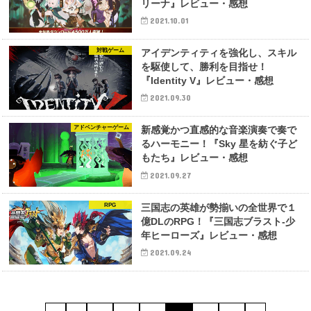
リーナ』レビュー・感想
2021.10.01
対戦ゲーム
アイデンティティを強化し、スキル
を駆使して、勝利を目指せ！
『Identity V』レビュー・感想
2021.09.30
アドベンチャーゲーム
新感覚かつ直感的な音楽演奏で奏で
るハーモニー！『Sky 星を紡ぐ子ど
もたち』レビュー・感想
2021.09.27
RPG
三国志の英雄が勢揃いの全世界で１
億DLのRPG！『三国志ブラスト-少
年ヒーローズ』レビュー・感想
2021.09.24