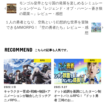
モンゴル皇帝となり国の発展を楽しめるシミュレー
ションゲーム『レジェンド・オブ・ハーン～蒼き狼
の覇業～』レビュー・感想
１人の勇者となり、空島という幻想的な世界を冒険
できるMMORPG！『空の勇者たち』レビュー・感
想
RECOMMEND
こちらの記事も人気です。
RPG
RPG
2022.1.13
2023.9.27
キャラクター育成×戦略×物語×ア
ドット絵調を基調にしたターン制
ニメーションが融合したリッチア
オートバトルRPG！『ドット勇
ニメRPG…
者 三時のお…