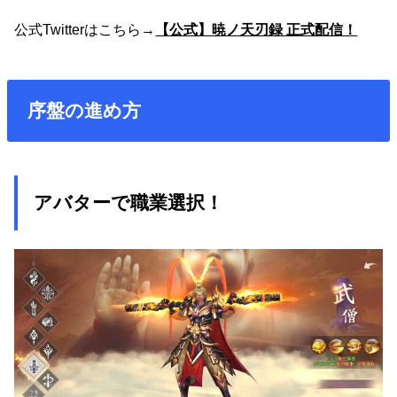
公式
Twitter
はこちら
→
【公式】暁ノ天刃録 正式配信！
序盤の進め方
アバターで職業選択！