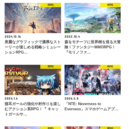
RPG
RPG
2024.12.16
2022.10.4
美麗なグラフィックで濃厚なスト
森をモチーフに世界樹を巡る大冒
ーリーが楽しめる戦略シミュレー
険！ファンタジーMMORPG！
ションRPG…
『モリノファ…
RPG
RPG
2024.1.6
2026.5.8
猫耳ガールの強化や村作りを楽し
「NTE: Neverness to
むアクション系RPG！『 キャッ
Everness」スマホゲームアプ…
トガールサ…
RPG
RPG