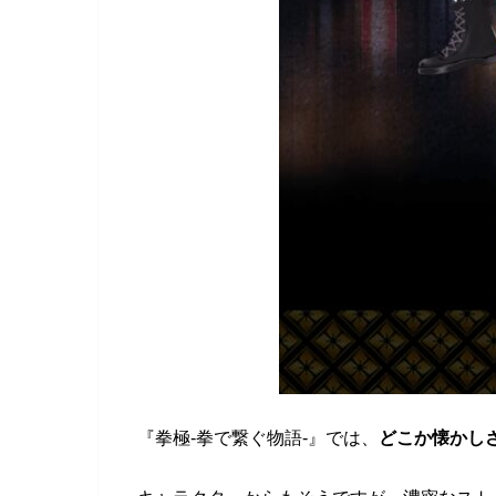
『拳極-拳で繋ぐ物語-』では、
どこか懐かし