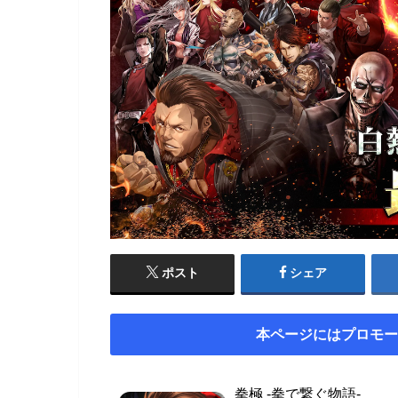
ポスト
シェア
本ページにはプロモー
拳極 -拳で繋ぐ物語-